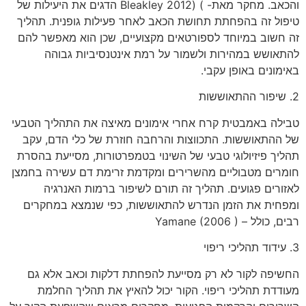
והכאב. מחקר מאת- ) (2012 Bleakley הדגים את היעילות של
טיפול זה בהפחתת תחושת הכאב לאחר פעילות גופנית. תהליך
זה חשוב במיוחד לספורטאים מקצועיים, שכן הוא מאפשר להם
להתאושש במהירות ולשמור על רמת אינטנסיביות גבוהה
באימונים באופן עקבי.
2. שיפור ההתאוששות
טבילה באמבטית קרח אחרי אימונים מאיצה את התהליך הטבעי
של ההתאוששות. התכווצות והרחבה חוזרת של כלי הדם, עקב
תהליך פיזיולוגי טבעי של השינוי בטמפרטורות, מסייעת בהסרת
חומרים מטבוליים מהשרירים ומקדמת זרימת דם עשירה בחמצן
לאזורים פגועים. תהליך זה תורם לשיפור ברמות האנרגיה
ומפחית את הזמן הנדרש להתאוששות, כפי שנמצא במחקרים
רבים, כולל – Yamane (2006 )
3. עידוד תהליכי ריפוי
החשיפה לקור לא רק מסייעת להפחתת דלקות וכאב אלא גם
מעודדת תהליכי ריפוי. הקור יכול להאיץ את תהליך החלמת