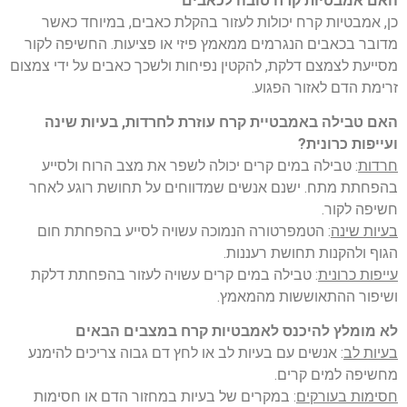
האם אמבטיות קרח טובה לכאבים
כן, אמבטיות קרח יכולות לעזור בהקלת כאבים, במיוחד כאשר
מדובר בכאבים הנגרמים ממאמץ פיזי או פציעות. החשיפה לקור
מסייעת לצמצם דלקת, להקטין נפיחות ולשכך כאבים על ידי צמצום
זרימת הדם לאזור הפגוע.
האם טבילה באמבטיית קרח עוזרת לחרדות, בעיות שינה
ועייפות כרונית?
חרדות
: טבילה במים קרים יכולה לשפר את מצב הרוח ולסייע
בהפחתת מתח. ישנם אנשים שמדווחים על תחושת רוגע לאחר
חשיפה לקור.
בעיות שינה
: הטמפרטורה הנמוכה עשויה לסייע בהפחתת חום
הגוף ולהקנות תחושת רעננות.
עייפות כרונית
: טבילה במים קרים עשויה לעזור בהפחתת דלקת
ושיפור ההתאוששות מהמאמץ.
לא מומלץ להיכנס לאמבטיות קרח במצבים הבאים
בעיות לב
: אנשים עם בעיות לב או לחץ דם גבוה צריכים להימנע
מחשיפה למים קרים.
חסימות בעורקים
: במקרים של בעיות במחזור הדם או חסימות