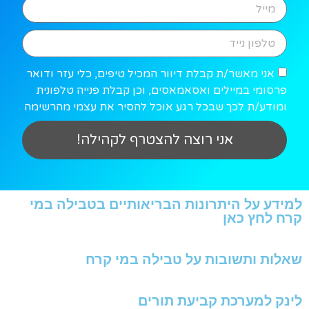
אני מאשר/ת קבלת דיוור המכיל טיפים, כלי עזר ודואר
פרסומי במיילים ואסאמאסים, וכן קבלת פנייה טלפונית
ומודע/ת לכך שבכל רגע אוכל להסיר את עצמי מהרשימה
אני רוצה להצטרף לקהילה!
למידע על היתרונות הבריאותיים בטבילה במי
קרח לחץ כאן
שאלות ותשובות על טבילה במי קרח
לינק למערכת קביעת תורים